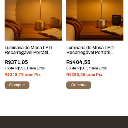
Luminária de Mesa LED -
Luminária de Mesa LED -
Recarregável Portátil
Recarregável Portátil
Dourada
Prateada
R$371,05
R$404,55
7
x
de
R$53,01
sem juros
8
x
de
R$50,57
sem juros
R$348,79
com
Pix
R$380,28
com
Pix
Comprar
Comprar