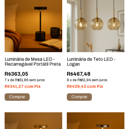
Luminária de Mesa LED -
Luminária de Teto LED -
Recarregável Portátil Preta
Logan
R$363,05
R$467,48
7
x
de
R$51,86
sem juros
9
x
de
R$51,94
sem juros
R$341,27
com
Pix
R$439,43
com
Pix
Comprar
Comprar