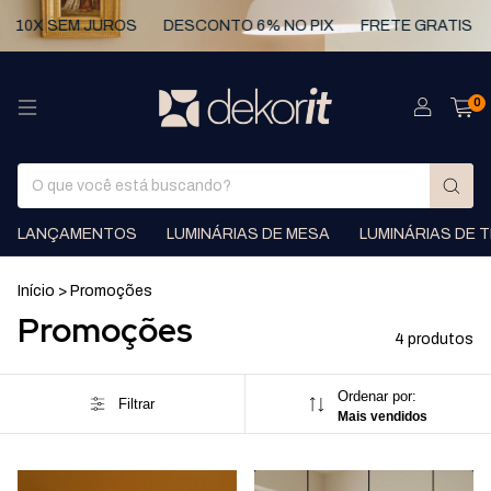
10X SEM JUROS
DESCONTO 6% NO PIX
FRETE GRATIS
0
LANÇAMENTOS
LUMINÁRIAS DE MESA
LUMINÁRIAS DE 
Início
>
Promoções
Promoções
4 produtos
Ordenar por:
Filtrar
Mais vendidos