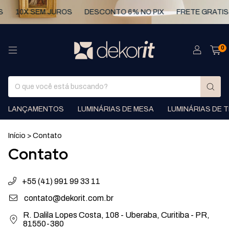
10X SEM JUROS
DESCONTO 6% NO PIX
FRETE GRATIS
0
LANÇAMENTOS
LUMINÁRIAS DE MESA
LUMINÁRIAS DE 
Início
>
Contato
Contato
+55 (41) 991 99 33 11
contato@dekorit.com.br
R. Dalila Lopes Costa, 108 - Uberaba, Curitiba - PR,
81550-380