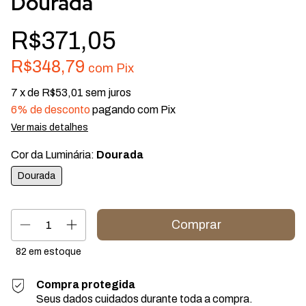
Dourada
R$371,05
R$348,79
com
Pix
7
x de
R$53,01
sem juros
6% de desconto
pagando com Pix
Ver mais detalhes
Cor da Luminária:
Dourada
Dourada
82
em estoque
Compra protegida
Seus dados cuidados durante toda a compra.