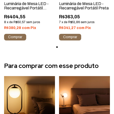
Luminária de Mesa LED -
Luminária de Mesa LED -
Recarregável Portátil
Recarregável Portátil Preta
Prateada
R$404,55
R$363,05
8
x
de
R$50,57
sem juros
7
x
de
R$51,86
sem juros
R$380,28
com
Pix
R$341,27
com
Pix
Comprar
Comprar
Para comprar com esse produto