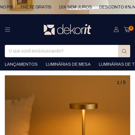
X
FRETE GRATIS
10X SEM JUROS
DESCONTO 6% NO PI
0
LANÇAMENTOS
LUMINÁRIAS DE MESA
LUMINÁRIAS DE 
1
/
5