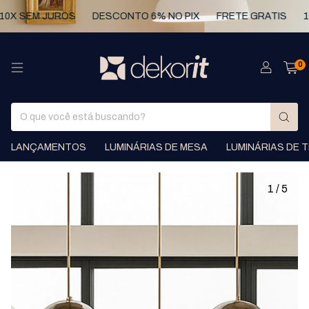
SEM JUROS
DESCONTO 6% NO PIX
FRETE GRATIS
10X 
0
LANÇAMENTOS
LUMINÁRIAS DE MESA
LUMINÁRIAS DE 
1
/
5